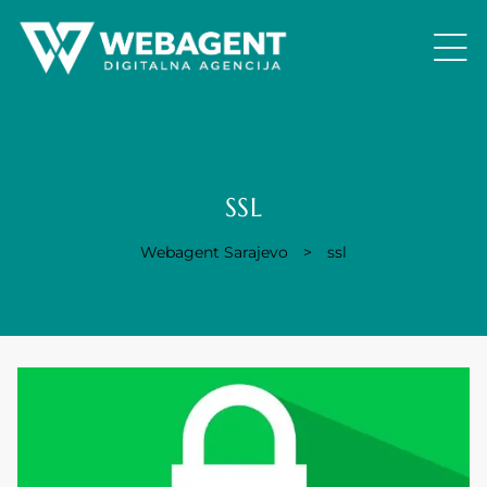
SSL
Webagent Sarajevo
>
ssl