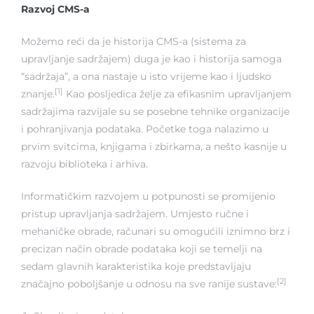
Razvoj CMS-a
Možemo reći da je historija CMS-a (sistema za
upravljanje sadržajem) duga je kao i historija samoga
“sadržaja”, a ona nastaje u isto vrijeme kao i ljudsko
[1]
znanje.
Kao posljedica želje za efikasnim upravljanjem
sadržajima razvijale su se posebne tehnike organizacije
i pohranjivanja podataka. Početke toga nalazimo u
prvim svitcima, knjigama i zbirkama, a nešto kasnije u
razvoju
biblioteka
i
arhiva
.
Informatičkim razvojem u potpunosti se promijenio
pristup upravljanja sadržajem. Umjesto ručne i
mehaničke obrade, računari su omogućili iznimno brz i
precizan način obrade podataka koji se temelji na
sedam glavnih karakteristika koje predstavljaju
[2]
značajno poboljšanje u odnosu na sve ranije sustave: