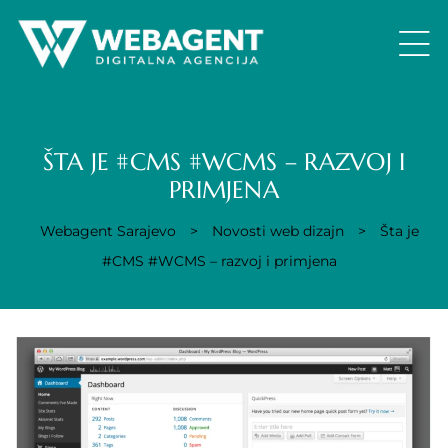
ŠTA JE #CMS #WCMS – RAZVOJ I
PRIMJENA
Webagent Sarajevo
>
Novosti web dizajn
>
Šta je
#CMS #WCMS – razvoj i primjena