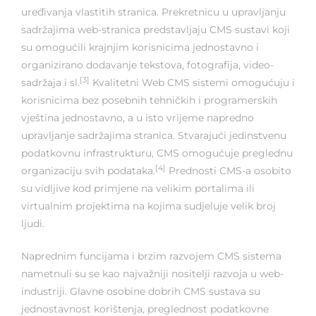
uređivanja vlastitih stranica. Prekretnicu u upravljanju
sadržajima web-stranica predstavljaju CMS sustavi koji
su omogućili krajnjim korisnicima jednostavno i
organizirano dodavanje tekstova, fotografija, video-
[3]
sadržaja i sl.
Kvalitetni Web CMS sistemi omogućuju i
korisnicima bez posebnih tehničkih i programerskih
vještina jednostavno, a u isto vrijeme napredno
upravljanje sadržajima stranica. Stvarajući jedinstvenu
podatkovnu infrastrukturu, CMS omogućuje preglednu
[4]
organizaciju svih podataka.
Prednosti CMS-a osobito
su vidljive kod primjene na velikim portalima ili
virtualnim projektima na kojima sudjeluje velik broj
ljudi.
Naprednim funcijama i brzim razvojem CMS sistema
nametnuli su se kao najvažniji nositelji razvoja u web-
industriji. Glavne osobine dobrih CMS sustava su
jednostavnost korištenja, preglednost podatkovne