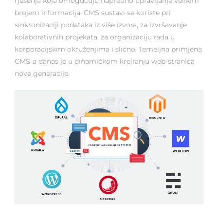
rješenja koja omogućuju napredno upravljanje velikim
brojem informacija. CMS sustavi se koriste pri
sinkronizaciji podataka iz više izvora, za izvršavanje
kolaborativnih projekata, za organizaciju rada u
korporacijskim okruženjima i slično. Temeljna primjena
CMS-a danas je u dinamičkom kreiranju web-stranica
nove generacije.