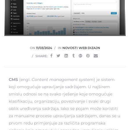
ON
11/03/2024
IN
NOVOSTI WEB DIZAJN
SHARE:
CMS
(
engl.
Content management system
) je sistem
koji omogućuje upravljanje sadržajem. U najširem
smislu odnosi se na svako rješenje koje omogućuje
klasifikaciju, organizaciju, povezivanje i svaki drugi
oblik uređivanja sadržaja. Iako se pojam može koristiti
za manualne procese upravljanja sadržajem, danas se u
prvom redu primjenjuje za različita programska