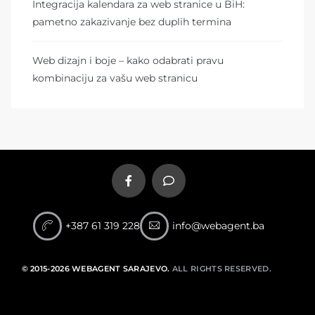
Integracija kalendara za web stranice u BiH:
pametno zakazivanje bez duplih termina
Web dizajn i boje – kako odabrati pravu
kombinaciju za vašu web stranicu
+387 61 319 228
info@webagent.ba
© 2015-2026 WEBAGENT SARAJEVO.
ALL RIGHTS RESERVED.