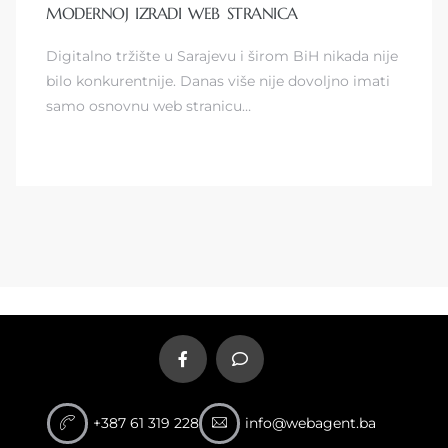
MODERNOJ IZRADI WEB STRANICA
Digitalno tržište u Sarajevu i širom BiH nikada nije
bilo konkurentnije. Danas više nije dovoljno imati
samo osnovnu web stranicu…
+387 61 319 228
info@webagent.ba