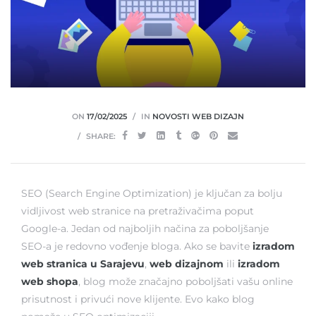
ON
17/02/2025
IN
NOVOSTI WEB DIZAJN
SHARE:
SEO (Search Engine Optimization) je ključan za bolju
vidljivost web stranice na pretraživačima poput
Google-a. Jedan od najboljih načina za poboljšanje
SEO-a je redovno vođenje bloga. Ako se bavite
izradom
web stranica u Sarajevu
,
web dizajnom
ili
izradom
web shopa
, blog može značajno poboljšati vašu online
prisutnost i privući nove klijente. Evo kako blog