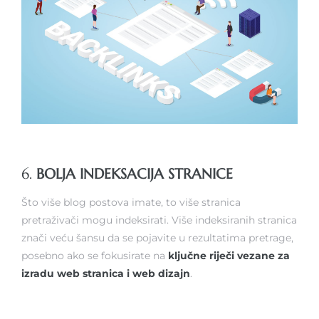
6.
BOLJA INDEKSACIJA STRANICE
Što više blog postova imate, to više stranica
pretraživači mogu indeksirati. Više indeksiranih stranica
znači veću šansu da se pojavite u rezultatima pretrage,
posebno ako se fokusirate na
ključne riječi vezane za
izradu web stranica i web dizajn
.