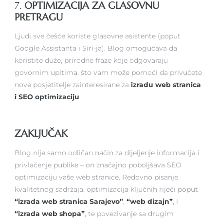
7.
OPTIMIZACIJA ZA GLASOVNU
PRETRAGU
Ljudi sve češće koriste glasovne asistente (poput
Google Assistanta i Siri-ja). Blog omogućava da
koristite duže, prirodne fraze koje odgovaraju
govornim upitima, što vam može pomoći da privučete
nove posjetitelje zainteresirane za
izradu web stranica
i SEO optimizaciju
.
ZAKLJUČAK
Blog nije samo odličan način za dijeljenje informacija i
privlačenje publike – on značajno poboljšava SEO
optimizaciju vaše web stranice. Redovno pisanje
kvalitetnog sadržaja, optimizacija ključnih riječi poput
“izrada web stranica Sarajevo”
,
“web dizajn”
, i
“izrada web shopa”
, te povezivanje sa drugim