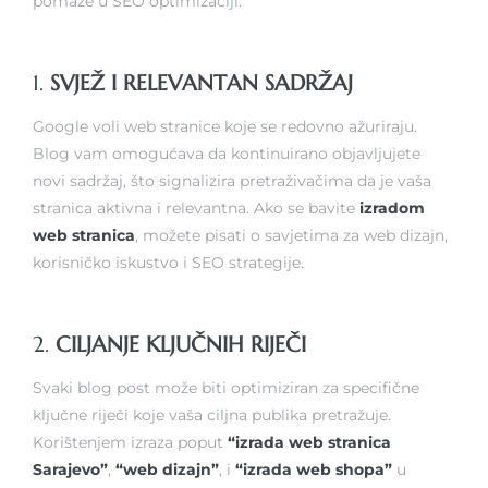
pomaže u SEO optimizaciji.
1.
SVJEŽ I RELEVANTAN SADRŽAJ
Google voli web stranice koje se redovno ažuriraju.
Blog vam omogućava da kontinuirano objavljujete
novi sadržaj, što signalizira pretraživačima da je vaša
stranica aktivna i relevantna. Ako se bavite
izradom
web stranica
, možete pisati o savjetima za web dizajn,
korisničko iskustvo i SEO strategije.
2.
CILJANJE KLJUČNIH RIJEČI
Svaki blog post može biti optimiziran za specifične
ključne riječi koje vaša ciljna publika pretražuje.
Korištenjem izraza poput
“izrada web stranica
Sarajevo”
,
“web dizajn”
, i
“izrada web shopa”
u