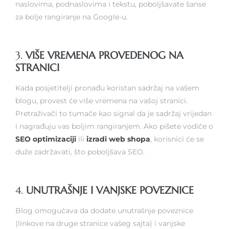
naslovima, podnaslovima i tekstu, poboljšavate šanse
za bolje rangiranje na Google-u.
3.
VIŠE VREMENA PROVEDENOG NA
STRANICI
Kada posjetitelji pronađu koristan sadržaj na vašem
blogu, provest će više vremena na vašoj stranici.
Pretraživači to tumače kao signal da je sadržaj vrijedan
i nagrađuju vas boljim rangiranjem. Ako pišete vodiče o
SEO optimizaciji
ili
izradi web shopa
, korisnici će se
duže zadržavati, što poboljšava SEO.
4.
UNUTRAŠNJE I VANJSKE POVEZNICE
Blog omogućava da dodate unutrašnje poveznice
(linkove na druge stranice vašeg sajta) i vanjske