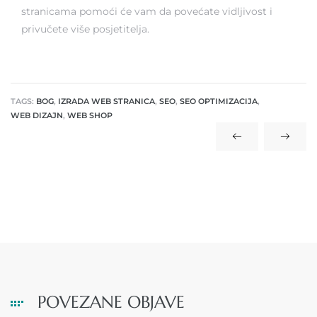
stranicama pomoći će vam da povećate vidljivost i
privučete više posjetitelja.
TAGS:
BOG
,
IZRADA WEB STRANICA
,
SEO
,
SEO OPTIMIZACIJA
,
WEB DIZAJN
,
WEB SHOP
POVEZANE OBJAVE