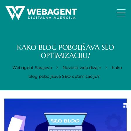
KAKO BLOG POBOLJŠAVA SEO
OPTIMIZACIJU?
Webagent Sarajevo
>
Novosti web dizajn
>
Kako
blog poboljšava SEO optimizaciju?