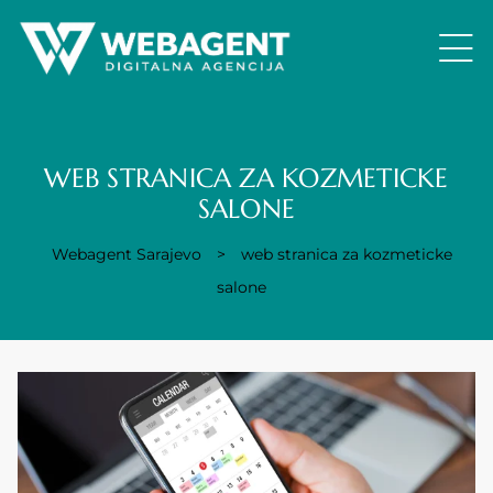
WEB STRANICA ZA KOZMETICKE
SALONE
Webagent Sarajevo
>
web stranica za kozmeticke
salone