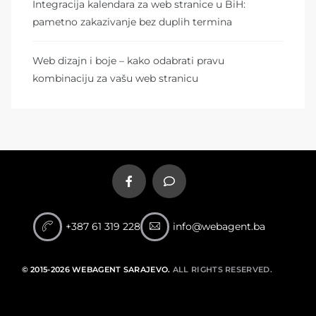
Integracija kalendara za web stranice u BiH:
pametno zakazivanje bez duplih termina
Web dizajn i boje – kako odabrati pravu
kombinaciju za vašu web stranicu
+387 61 319 228
info@webagent.ba
© 2015-2026 WEBAGENT SARAJEVO.
ALL RIGHTS RESERVED.