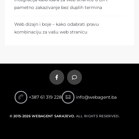
pametno zakazivanje bez duplih termina
Web dizajn i boje – kako odabrati pravu
kombinaciju za vašu web stranicu
+387 61 319 228
info@webagent.ba
© 2015-2026 WEBAGENT SARAJEVO.
ALL RIGHTS RESERVED.